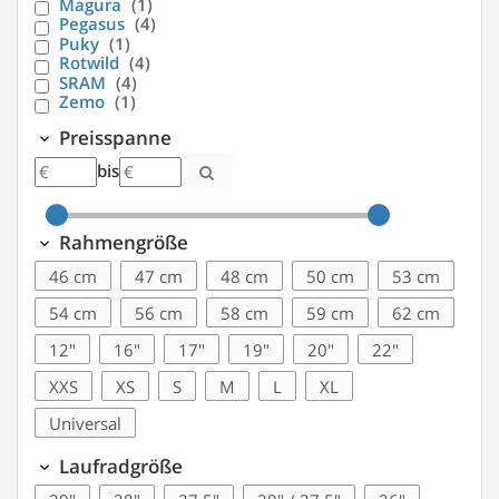
Magura
(1)
Pegasus
(4)
Puky
(1)
Rotwild
(4)
SRAM
(4)
Zemo
(1)
Preisspanne
bis
Rahmengröße
46 cm
47 cm
48 cm
50 cm
53 cm
54 cm
56 cm
58 cm
59 cm
62 cm
12"
16"
17"
19"
20"
22"
XXS
XS
S
M
L
XL
Universal
Laufradgröße