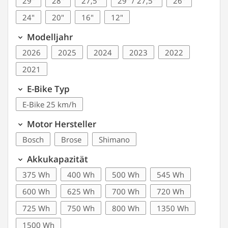
29"
28"
27,5"
29" / 27,5"
26"
24"
20"
16"
12"
Modelljahr
2026
2025
2024
2023
2022
2021
E-Bike Typ
E-Bike 25 km/h
Motor Hersteller
Bosch
Brose
Shimano
Akkukapazität
375
400
500
545
600
625
700
720
725
750
800
1350
1500