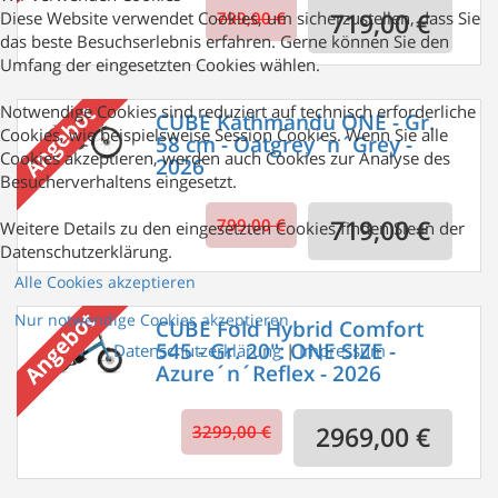
Diese Website verwendet Cookies, um sicherzustellen, dass Sie
799,00 €
719,00 €
das beste Besuchserlebnis erfahren. Gerne können Sie den
Umfang der eingesetzten Cookies wählen.
Notwendige Cookies sind reduziert auf technisch erforderliche
CUBE Kathmandu ONE - Gr.
Cookies, wie beispielsweise Session Cookies. Wenn Sie alle
58 cm - Oatgrey´n´Grey -
Cookies akzeptieren, werden auch Cookies zur Analyse des
2026
Besucherverhaltens eingesetzt.
799,00 €
719,00 €
Weitere Details zu den eingesetzten Cookies finden Sie in der
Datenschutzerklärung.
Alle Cookies akzeptieren
Nur notwendige Cookies akzeptieren
CUBE Fold Hybrid Comfort
545 - Gr. 20": ONE SIZE -
Datenschutzerklärung
|
Impressum
Azure´n´Reflex - 2026
3299,00 €
2969,00 €