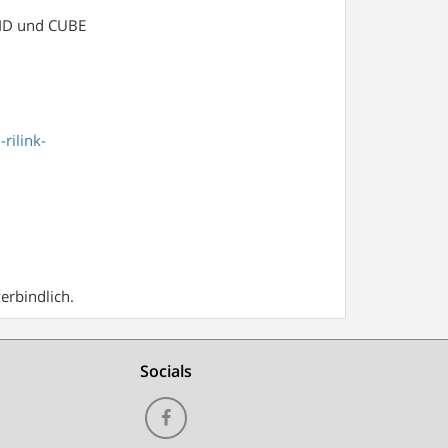
CID und CUBE
rilink-
erbindlich.
Socials