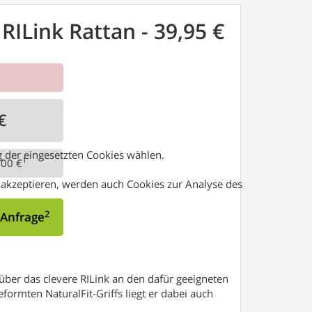
ILink Rattan - 39,95 €
€
 der eingesetzten Cookies wählen.
1
00 €
s akzeptieren, werden auch Cookies zur Analyse des
2
 Anfrage
 über das clevere RILink an den dafür geeigneten
rmten NaturalFit-Griffs liegt er dabei auch