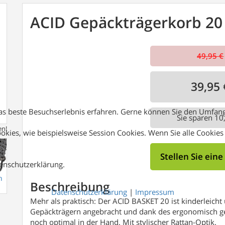
ACID Gepäckträgerkorb 20 R
49,95 €
39,95 
das beste Besuchserlebnis erfahren. Gerne können Sie den Umfang
Sie sparen
10,
en!
ookies, wie beispielsweise Session Cookies. Wenn Sie alle Cookie
Stellen Sie eine
tenschutzerklärung.
n
Beschreibung
Datenschutzerklärung
|
Impressum
Mehr als praktisch: Der ACID BASKET 20 ist kinderleicht
Gepäckträgern angebracht und dank des ergonomisch gefo
noch optimal in der Hand. Mit stylischer Rattan-Optik.